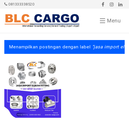
081333338520
Menu
Contact
Menampilkan postingan dengan label
jasa import elbo