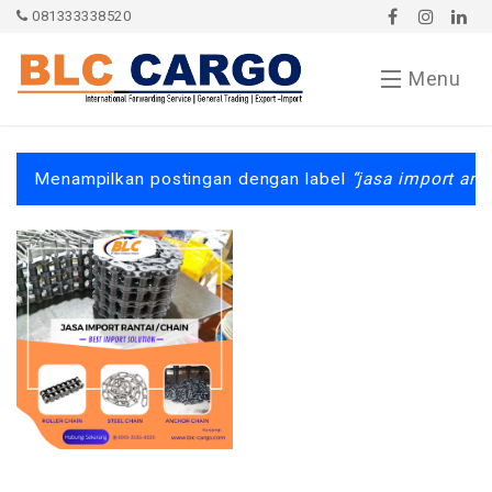
081333338520
Menu
Contact
Menampilkan postingan dengan label
jasa import anc