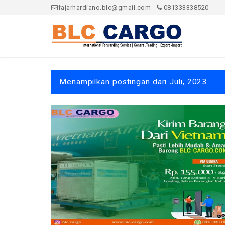
fajarhardiano.blc@gmail.com
081333338520
Menampilkan postingan dari Juli, 2023