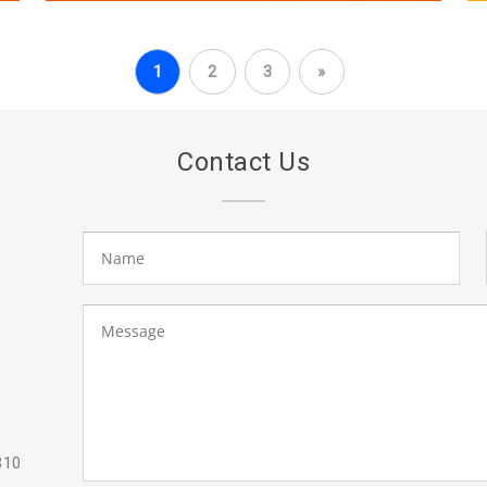
1
2
3
»
Contact Us
310