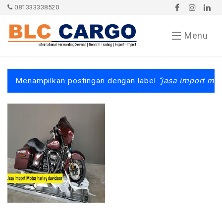
081333338520
Menu
Contact
Menampilkan postingan dengan label
jasa import mo