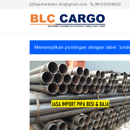
fajarhardiano.blc@gmail.com
081333338520
Menampilkan postingan dengan label
unde