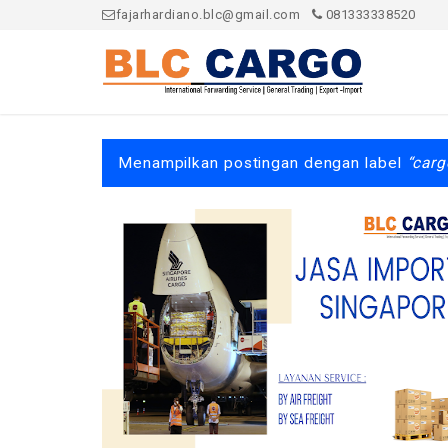
fajarhardiano.blc@gmail.com
081333338520
Menampilkan postingan dengan label
carg