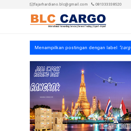
fajarhardiano.blc@gmail.com
081333338520
Menampilkan postingan dengan label
carg