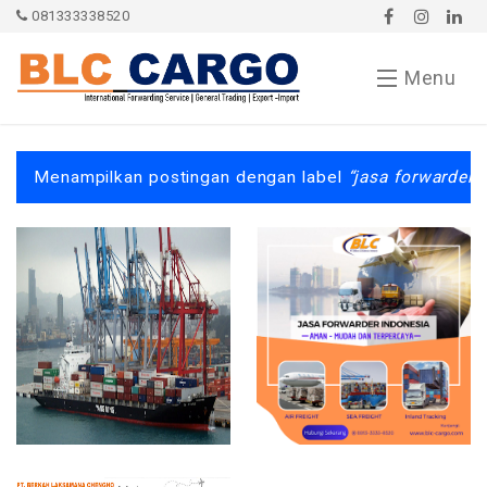
081333338520
Menu
Contact
Menampilkan postingan dengan label
jasa forwarder 